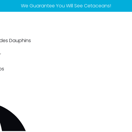
We Guarantee You Will See Cetaceans!
 des Dauphins
r
os