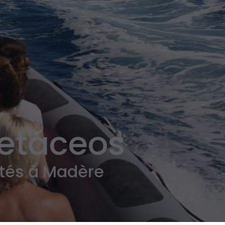
Cetáceos
ités à Madère