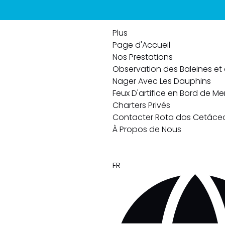
Aller à la navigation principale
Aller au contenu
Aller au pied de page
Open More Menu
Open Nos Prestations Menu
Plus
Page d'Accueil
Nos Prestations
Observation des Baleines et
Nager Avec Les Dauphins
Feux D'artifice en Bord de Me
Charters Privés
Contacter Rota dos Cetáce
À Propos de Nous
Sélectionnez
FR
votre
langue