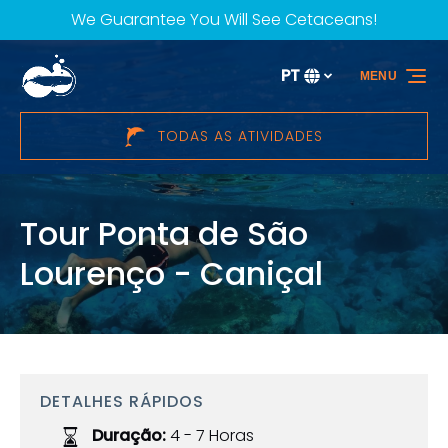
We Guarantee You Will See Cetaceans!
Passar para a navegação primária
Passar para o conteúdo
Passar para o rodapé
PT
MENU
Selecione
o
seu
TODAS AS ATIVIDADES
idioma
Tour Ponta de São
Lourenço - Caniçal
DETALHES RÁPIDOS
Duração:
4 - 7 Horas